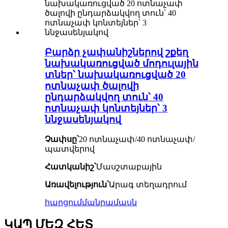
Բարձր չափանիշներով շքեղ
նախակառուցված մոդուլային
տներ՝ նախակառուցված 20
ոտնաչափ ծալովի
ընդարձակվող տուն՝ 40
ոտնաչափ կոնտեյներ՝ 3
ննջասենյակով
Չափսը՝
20 ոտնաչափ/40 ոտնաչափ/
պատվերով
Հատկանիշ՝
Մասշտաբային
Առավելություն՝
Արագ տեղադրում
հարցում
մանրամասն
ԿԱՊ ՄԵԶ ՀԵՏ