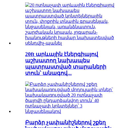
20ft արևային էներգիայով
աշխատող նախապես
պատրաստված տարաների
տուն՝ անագով...
Բարձր չափանիշներով շքեղ