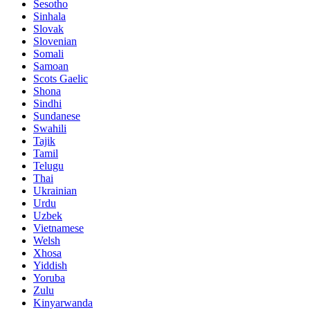
Sesotho
Sinhala
Slovak
Slovenian
Somali
Samoan
Scots Gaelic
Shona
Sindhi
Sundanese
Swahili
Tajik
Tamil
Telugu
Thai
Ukrainian
Urdu
Uzbek
Vietnamese
Welsh
Xhosa
Yiddish
Yoruba
Zulu
Kinyarwanda