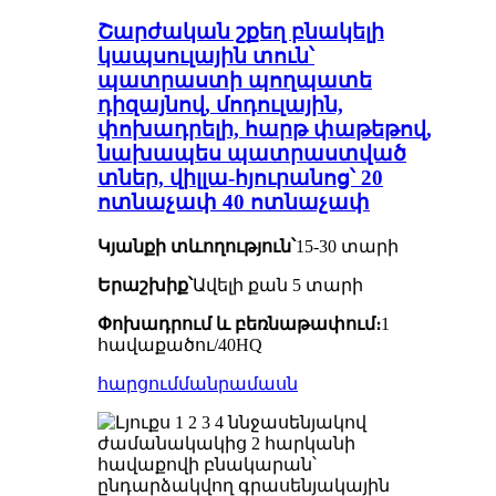
Շարժական շքեղ բնակելի
կապսուլային տուն՝
պատրաստի պողպատե
դիզայնով, մոդուլային,
փոխադրելի, հարթ փաթեթով,
նախապես պատրաստված
տներ, վիլլա-հյուրանոց՝ 20
ոտնաչափ 40 ոտնաչափ
Կյանքի տևողություն՝
15-30 տարի
Երաշխիք՝
Ավելի քան 5 տարի
Փոխադրում և բեռնաթափում։
1
հավաքածու/40HQ
հարցում
մանրամասն