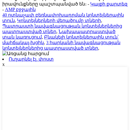
իրավունքները պաշտպանված են։
-
Կայքի քարտեզ
-
AMP բջջային
40 ոտնաչափ բեռնափոխադրման կոնտեյներային
տուն
,
Կոնտեյներների վերածումը տների
,
Պատրաստի նավագնացության կոնտեյներներից
պատրաստված տներ
,
Նախապատրաստված
տան կառուցում
,
Բնակելի կոնտեյներային տուն՝
մահճակալ-խցիկ
,
3 հարկանի նավագնացության
կոնտեյներներից պատրաստված տներ
,
Ուղարկել էլ. փոստ
x