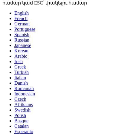
համար կամ ESC՝ փակելու համար
English
French
German
Portuguese
Spanish
Russian
Japanese
Korean
Arabic
Irish
Greek
Turkish
Italian
Danish
Romanian
Indonesian
Czech
Afrikaans
Swedish
Polish
Basque
Catalan
Esperanto