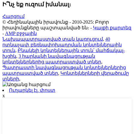
Ի՞նչ եք ուզում իմանալ։
Հարցում
© Հեղինակային իրավունք - 2010-2025: Բոլոր
իրավունքները պաշտպանված են։
-
Կայքի քարտեզ
-
AMP բջջային
Նախապատրաստված տան կառուցում
,
40
ոտնաչափ բեռնափոխադրման կոնտեյներային
տուն
,
Բնակելի կոնտեյներային տուն՝ մահճակալ-
խցիկ
,
3 հարկանի նավագնացության
կոնտեյներներից պատրաստված տներ
,
Պատրաստի նավագնացության կոնտեյներներից
պատրաստված տներ
,
Կոնտեյներների վերածումը
տների
,
Ուղարկել էլ. փոստ
x