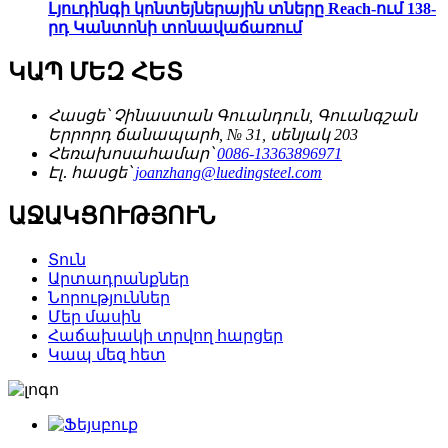
Լյուդինգի կոնտեյներային տները Reach-ում 138-
րդ Կանտոնի տոնավաճառում
ԿԱՊ ՄԵԶ ՀԵՏ
Հասցե՝
Չինաստան Գուանդուն, Գուանգշան
Երրորդ ճանապարհ, № 31, սենյակ 203
Հեռախոսահամար՝
0086-13363896971
Էլ․ հասցե՝
joanzhang@luedingsteel.com
ԱՋԱԿՑՈՒԹՅՈՒՆ
Տուն
Արտադրանքներ
Նորություններ
Մեր մասին
Հաճախակի տրվող հարցեր
Կապ մեզ հետ