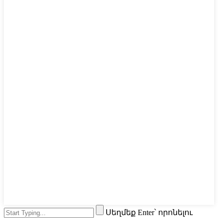
Սեղմեք Enter՝ որոնելու