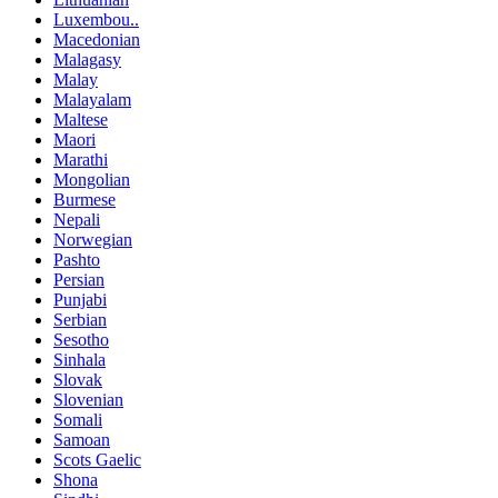
Luxembou..
Macedonian
Malagasy
Malay
Malayalam
Maltese
Maori
Marathi
Mongolian
Burmese
Nepali
Norwegian
Pashto
Persian
Punjabi
Serbian
Sesotho
Sinhala
Slovak
Slovenian
Somali
Samoan
Scots Gaelic
Shona