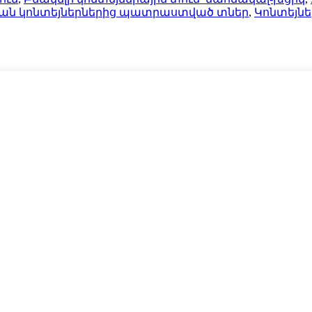
ն կոնտեյներներից պատրաստված տներ
,
Կոնտեյնե