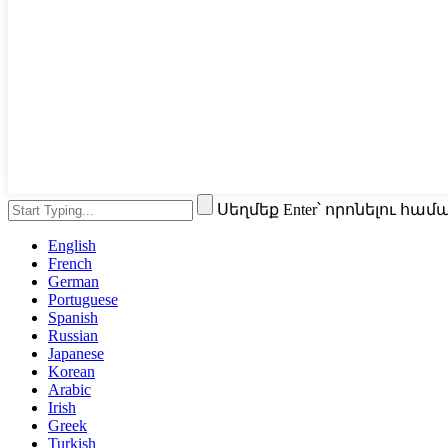
Սեղմեք Enter՝ որոնելու հա
English
French
German
Portuguese
Spanish
Russian
Japanese
Korean
Arabic
Irish
Greek
Turkish