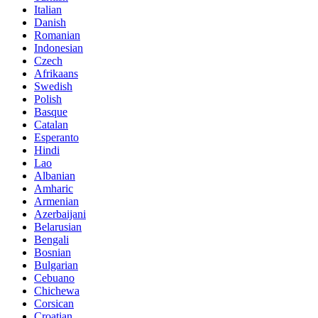
Italian
Danish
Romanian
Indonesian
Czech
Afrikaans
Swedish
Polish
Basque
Catalan
Esperanto
Hindi
Lao
Albanian
Amharic
Armenian
Azerbaijani
Belarusian
Bengali
Bosnian
Bulgarian
Cebuano
Chichewa
Corsican
Croatian