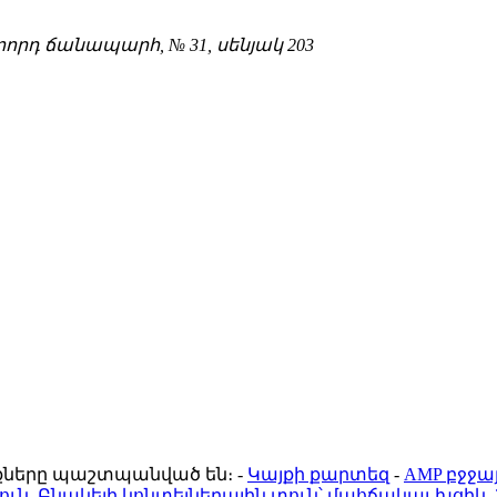
րդ ճանապարհ, № 31, սենյակ 203
ունքները պաշտպանված են։
-
Կայքի քարտեզ
-
AMP բջջա
ուն
,
Բնակելի կոնտեյներային տուն՝ մահճակալ-խցիկ
,