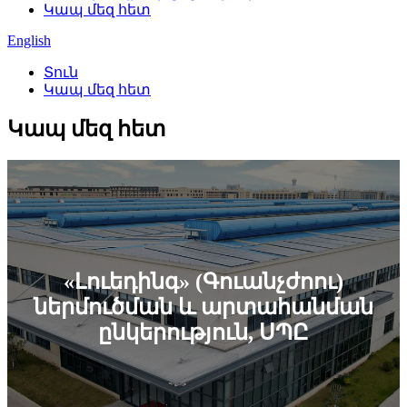
Կապ մեզ հետ
English
Տուն
Կապ մեզ հետ
Կապ մեզ հետ
«Լուեդինգ» (Գուանչժոու)
ներմուծման և արտահանման
ընկերություն, ՍՊԸ