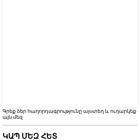
Գրեք ձեր հաղորդագրությունը այստեղ և ուղարկեք
այն մեզ
ԿԱՊ ՄԵԶ ՀԵՏ