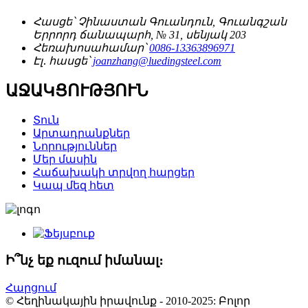
Հասցե՝
Չինաստան Գուանդուն, Գուանգշան
Երրորդ ճանապարհ, № 31, սենյակ 203
Հեռախոսահամար՝
0086-13363896971
Էլ․ հասցե՝
joanzhang@luedingsteel.com
ԱՋԱԿՑՈՒԹՅՈՒՆ
Տուն
Արտադրանքներ
Նորություններ
Մեր մասին
Հաճախակի տրվող հարցեր
Կապ մեզ հետ
Ի՞նչ եք ուզում իմանալ։
Հարցում
© Հեղինակային իրավունք - 2010-2025: Բոլոր